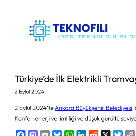
İçeriğe
geç
Türkiye’de İlk Elektrikli Tramva
2 Eylül 2024
2 Eylül 2024’te
Ankara Büyükşehir Belediyesi
,
Konfor, enerji verimliliği ve düşük gürültü sevi
Facebook
Mastodon
Email
Bluesky
WhatsApp
LinkedIn
Reddit
X
Twi