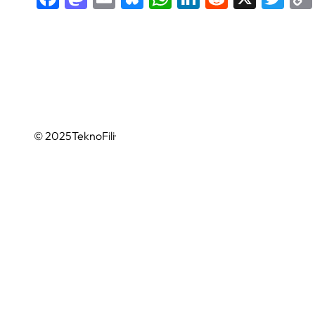
© 2025
TeknoFili
·