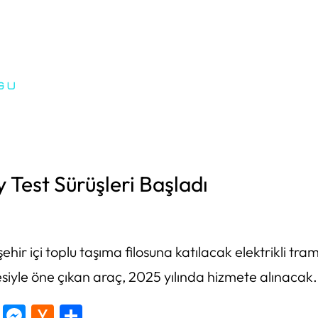
y Test Sürüşleri Başladı
 şehir içi toplu taşıma filosuna katılacak elektrikli tr
yesiyle öne çıkan araç, 2025 yılında hizmete alınacak.
tter
Copy
Messenger
Hacker
Share