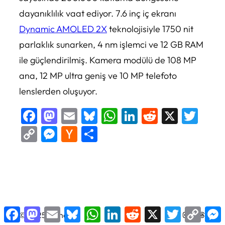
dayanıklılık vaat ediyor. 7.6 inç iç ekranı
Dynamic AMOLED 2X
teknolojisiyle 1750 nit
parlaklık sunarken, 4 nm işlemci ve 12 GB RAM
ile güçlendirilmiş. Kamera modülü de 108 MP
ana, 12 MP ultra geniş ve 10 MP telefoto
lenslerden oluşuyor.
Facebook
Mastodon
Email
Bluesky
WhatsApp
LinkedIn
Reddit
X
Twi
Copy
Messenger
Hacker
Share
Link
News
Facebook
Mastodon
Email
Bluesky
WhatsApp
LinkedIn
Reddit
X
Twitter
Copy
X
LinkedIn
Instagram
Facebook
Thread (iş parçacığı) sayısı
© 2025
TeknoFili
·
Link