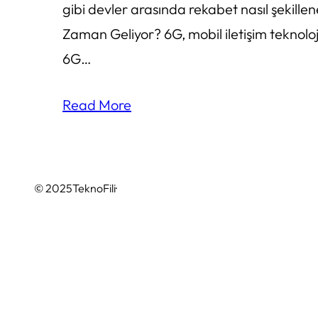
gibi devler arasında rekabet nasıl şekill
Zaman Geliyor? 6G, mobil iletişim teknoloj
6G…
Read More
© 2025
TeknoFili
·