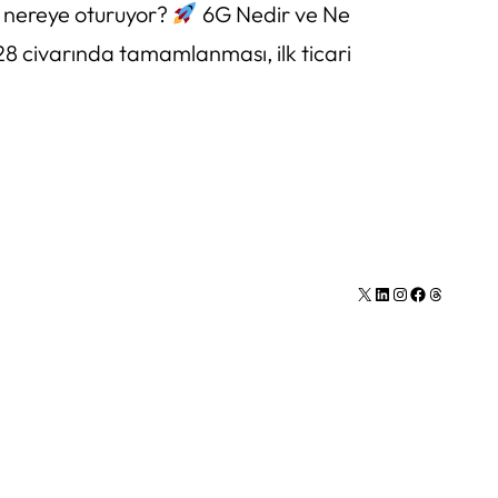
e nereye oturuyor?
6G Nedir ve Ne
028 civarında tamamlanması, ilk ticari
X
LinkedIn
Instagram
Facebook
Thread (iş parçacığı) sayısı