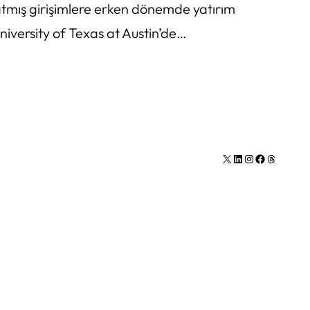
 atmış girişimlere erken dönemde yatırım
 University of Texas at Austin’de…
X
LinkedIn
Instagram
Facebook
Thread (iş parçacığı) sayısı