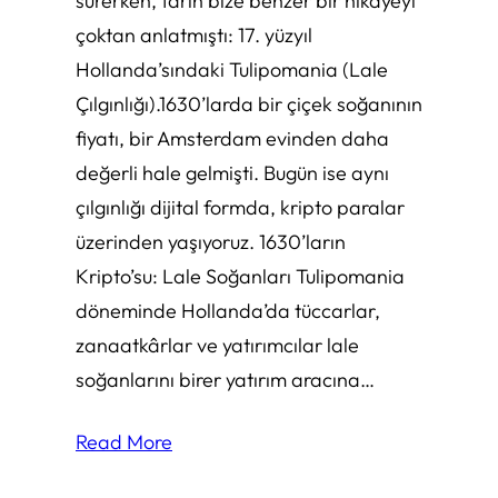
sürerken, tarih bize benzer bir hikâyeyi
çoktan anlatmıştı: 17. yüzyıl
Hollanda’sındaki Tulipomania (Lale
Çılgınlığı).1630’larda bir çiçek soğanının
fiyatı, bir Amsterdam evinden daha
değerli hale gelmişti. Bugün ise aynı
çılgınlığı dijital formda, kripto paralar
üzerinden yaşıyoruz. 1630’ların
Kripto’su: Lale Soğanları Tulipomania
döneminde Hollanda’da tüccarlar,
zanaatkârlar ve yatırımcılar lale
soğanlarını birer yatırım aracına…
Read More