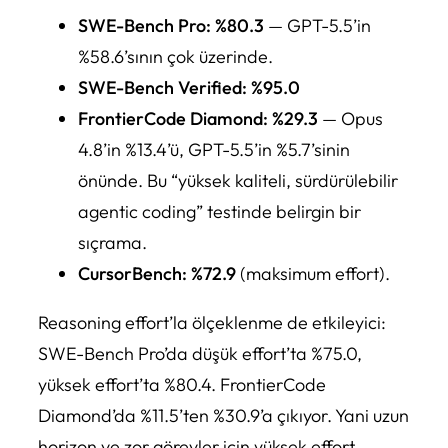
SWE-Bench Pro: %80.3
— GPT-5.5’in
%58.6’sının çok üzerinde.
SWE-Bench Verified: %95.0
FrontierCode Diamond: %29.3
— Opus
4.8’in %13.4’ü, GPT-5.5’in %5.7’sinin
önünde. Bu “yüksek kaliteli, sürdürülebilir
agentic coding” testinde belirgin bir
sıçrama.
CursorBench: %72.9
(maksimum effort).
Reasoning effort’la ölçeklenme de etkileyici:
SWE-Bench Pro’da düşük effort’ta %75.0,
yüksek effort’ta %80.4. FrontierCode
Diamond’da %11.5’ten %30.9’a çıkıyor. Yani uzun
horizon ve zor görevler için yüksek effort