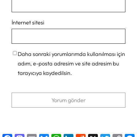
İnternet sitesi
Daha sonraki yorumlarımda kullanılması için
adım, e-posta adresim ve site adresim bu
tarayıcıya kaydedilsin.
Facebook
Mastodon
Email
Bluesky
WhatsApp
LinkedIn
Reddit
X
Twitter
Copy