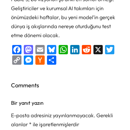
Geliştiriciler ve kurumsal AI takımları için
önümüzdeki haftalar, bu yeni model’in gerçek
dünya iş akışlarında nereye oturduğunu test
etme dönemi olacak.
Facebook
Mastodon
Email
Bluesky
WhatsApp
LinkedIn
Reddit
X
Twi
Copy
Messenger
Hacker
Share
Link
News
Comments
Bir yanıt yazın
E-posta adresiniz yayınlanmayacak.
Gerekli
alanlar
*
ile işaretlenmişlerdir