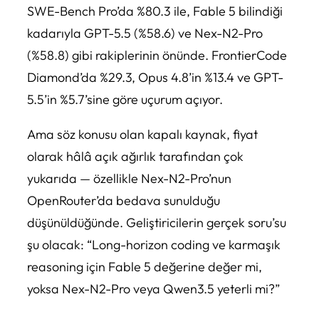
SWE-Bench Pro’da %80.3 ile, Fable 5 bilindiği
kadarıyla GPT-5.5 (%58.6) ve Nex-N2-Pro
(%58.8) gibi rakiplerinin önünde. FrontierCode
Diamond’da %29.3, Opus 4.8’in %13.4 ve GPT-
5.5’in %5.7’sine göre uçurum açıyor.
Ama söz konusu olan kapalı kaynak, fiyat
olarak hâlâ açık ağırlık tarafından çok
yukarıda — özellikle Nex-N2-Pro’nun
OpenRouter’da bedava sunulduğu
düşünüldüğünde. Geliştiricilerin gerçek soru’su
şu olacak: “Long-horizon coding ve karmaşık
reasoning için Fable 5 değerine değer mi,
yoksa Nex-N2-Pro veya Qwen3.5 yeterli mi?”