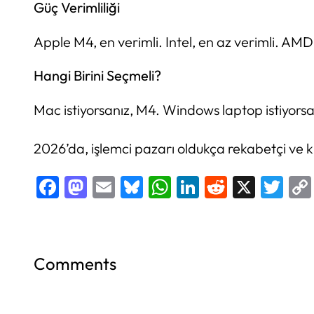
Güç Verimliliği
Apple M4, en verimli. Intel, en az verimli. AMD
Hangi Birini Seçmeli?
Mac istiyorsanız, M4. Windows laptop istiyorsa
2026’da, işlemci pazarı oldukça rekabetçi ve ku
Facebook
Mastodon
Email
Bluesky
WhatsApp
LinkedIn
Reddit
X
Twi
Comments