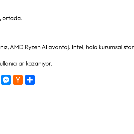
, ortada.
nız, AMD Ryzen AI avantaj. Intel, hala kurumsal sta
llanıcılar kazanıyor.
tter
Copy
Messenger
Hacker
Share
Link
News