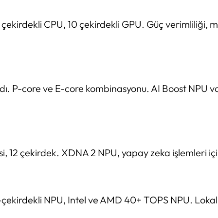
0 çekirdekli CPU, 10 çekirdekli GPU. Güç verimliliğ
rdı. P-core ve E-core kombinasyonu. AI Boost NPU v
, 12 çekirdek. XDNA 2 NPU, yapay zeka işlemleri içi
16-çekirdekli NPU, Intel ve AMD 40+ TOPS NPU. Lokal 