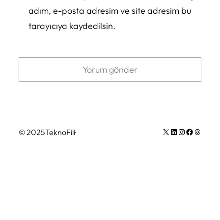
adım, e-posta adresim ve site adresim bu
tarayıcıya kaydedilsin.
X
LinkedIn
Instagram
Facebook
Thread (iş parçacığı) sayısı
© 2025
TeknoFili
·