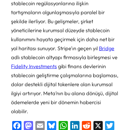
stablecoin regülasyonlarına ilişkin
tartışmaların olgunlaşmasıyla paralel bir
şekilde ilerliyor. Bu gelişmeler, şirket
yöneticilerine kurumsal düzeyde stablecoin
kullanımını hayata geçirmek için daha net bir
yol haritası sunuyor. Stripe’ın geçen yıl
Bridge
adlı stablecoin altyapı firmasıyla birleşmesi ve
Fidelity Investments
gibi finans devlerinin
stablecoin geliştirme çalışmalarına başlaması,
dolar destekli dijital tokenlere olan kurumsal
ilgiyi artırıyor. Meta’nın bu alana dönüşü, dijital
ödemelerde yeni bir dönemin habercisi
olabilir.
Facebook
Mastodon
Email
Bluesky
WhatsApp
LinkedIn
Reddit
X
Twi