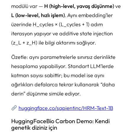
modülü var —
H (high-level, yavaş düşünme)
ve
L (low-level, hızlı işlem)
. Aynı embedding’ler
üzerinde H_cycles × (L_cycles + 1) adım
iterasyon yapıyor ve additive state injection
(z_L + z_H) ile bilgi aktarımı sağlıyor.
Özetle: aynı parametrelerle sınırsız derinlikte
hesaplama yapabiliyor. Standart LLM’lerde
katman sayısı sabittir; bu model ise aynı
ağırlıkları defalarca tekrar kullanarak “daha
derin” düşünme simüle ediyor.
huggingface.co/sapientinc/HRM-Text-1B
HuggingFaceBio Carbon Demo: Kendi
genetik diziniz için