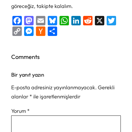
göreceğiz, takipte kalalım.
Facebook
Mastodon
Email
Bluesky
WhatsApp
LinkedIn
Reddit
X
Twi
Copy
Messenger
Hacker
Share
Link
News
Comments
Bir yanıt yazın
E-posta adresiniz yayınlanmayacak.
Gerekli
alanlar
*
ile işaretlenmişlerdir
Yorum
*