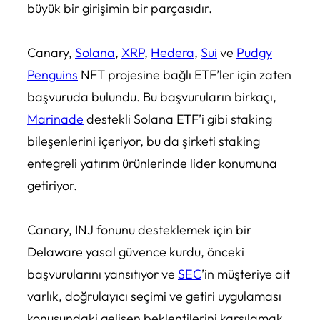
büyük bir girişimin bir parçasıdır.
Canary,
Solana
,
XRP
,
Hedera
,
Sui
ve
Pudgy
Penguins
NFT projesine bağlı ETF’ler için zaten
başvuruda bulundu. Bu başvuruların birkaçı,
Marinade
destekli Solana ETF’i gibi staking
bileşenlerini içeriyor, bu da şirketi staking
entegreli yatırım ürünlerinde lider konumuna
getiriyor.
Canary, INJ fonunu desteklemek için bir
Delaware yasal güvence kurdu, önceki
başvurularını yansıtıyor ve
SEC
’in müşteriye ait
varlık, doğrulayıcı seçimi ve getiri uygulaması
konusundaki gelişen beklentilerini karşılamak