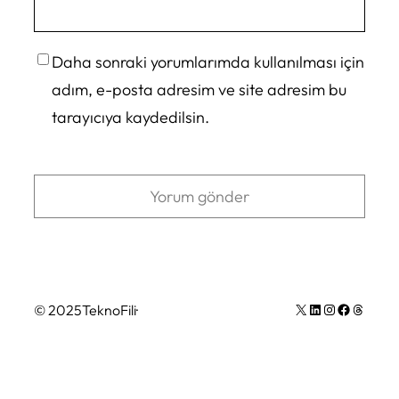
Daha sonraki yorumlarımda kullanılması için
adım, e-posta adresim ve site adresim bu
tarayıcıya kaydedilsin.
X
LinkedIn
Instagram
Facebook
Thread (iş parçacığı) sayısı
© 2025
TeknoFili
·