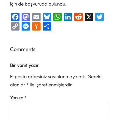
için de başvuruda bulundu.
Facebook
Mastodon
Email
Bluesky
WhatsApp
LinkedIn
Reddit
X
Twi
Copy
Messenger
Hacker
Share
Link
News
Comments
Bir yanıt yazın
E-posta adresiniz yayınlanmayacak.
Gerekli
alanlar
*
ile işaretlenmişlerdir
Yorum
*