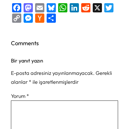
Facebook
Mastodon
Email
Bluesky
WhatsApp
LinkedIn
Reddit
X
Twi
Copy
Messenger
Hacker
Share
Link
News
Comments
Bir yanıt yazın
E-posta adresiniz yayınlanmayacak.
Gerekli
alanlar
*
ile işaretlenmişlerdir
Yorum
*