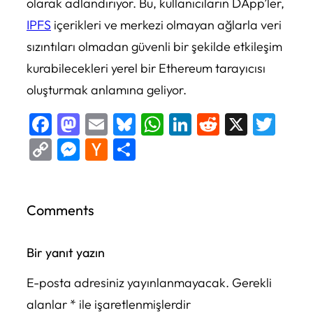
olarak adlandırıyor. Bu, kullanıcıların DApp’ler,
IPFS
içerikleri ve merkezi olmayan ağlarla veri
sızıntıları olmadan güvenli bir şekilde etkileşim
kurabilecekleri yerel bir Ethereum tarayıcısı
oluşturmak anlamına geliyor.
Facebook
Mastodon
Email
Bluesky
WhatsApp
LinkedIn
Reddit
X
Twi
Copy
Messenger
Hacker
Share
Link
News
Comments
Bir yanıt yazın
E-posta adresiniz yayınlanmayacak.
Gerekli
alanlar
*
ile işaretlenmişlerdir