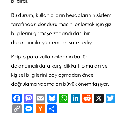
bildirdi.
Bu durum, kullanıcıların hesaplarının sistem
tarafından dondurulmasını önlemek için gizli
bilgilerini girmeye zorlandıkları bir
dolandırıcılık yöntemine işaret ediyor.
Kripto para kullanıcılarının bu tür
dolandırıcılıklara karşı dikkatli olmaları ve
kişisel bilgilerini paylaşmadan önce
doğrulama yapmaları büyük önem taşıyor.
Facebook
Mastodon
Email
Bluesky
WhatsApp
LinkedIn
Reddit
X
Twi
Copy
Messenger
Hacker
Share
Link
News