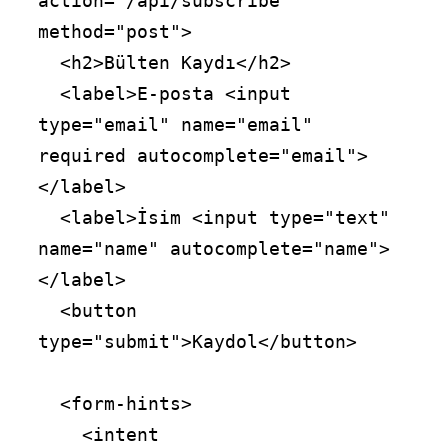
action="/api/subscribe" 
method="post">

  <h2>Bülten Kaydı</h2>

  <label>E-posta <input 
type="email" name="email" 
required autocomplete="email">
</label>

  <label>İsim <input type="text" 
name="name" autocomplete="name">
</label>

  <button 
type="submit">Kaydol</button>

  <form-hints>

    <intent 