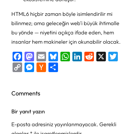
HTML6 hiçbir zaman böyle isimlendirilir mi
bilinmez; ama geleceğin web’i büyük ihtimalle
bu yönde — niyetini açıkça ifade eden, hem
insanlar hem makineler için okunabilir olacak.
Facebook
Mastodon
Email
Bluesky
WhatsApp
LinkedIn
Reddit
X
Twi
Copy
Messenger
Hacker
Share
Link
News
Comments
Bir yanıt yazın
E-posta adresiniz yayınlanmayacak.
Gerekli
alanlar
*
ile işaretlenmişlerdir