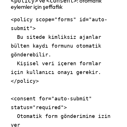
ve
: otomatik
<policy>
<consent>
eylemler için şeffaflık
<policy scope="forms" id="auto-
submit">

  Bu sitede kimliksiz ajanlar 
bülten kaydı formunu otomatik 
gönderebilir.

  Kişisel veri içeren formlar 
için kullanıcı onayı gerekir.

</policy>

<consent for="auto-submit" 
status="required">

  Otomatik form gönderimine izin 
ver
