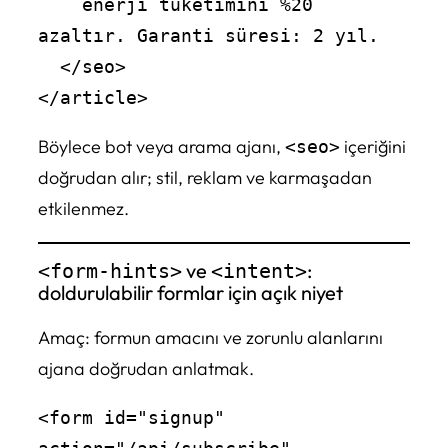
    enerji tüketimini %20 
azaltır. Garanti süresi: 2 yıl.

  </seo>

Böylece bot veya arama ajanı,
içeriğini
<seo>
doğrudan alır; stil, reklam ve karmaşadan
etkilenmez.
ve
:
<form-hints>
<intent>
doldurulabilir formlar için açık niyet
Amaç: formun amacını ve zorunlu alanlarını
ajana doğrudan anlatmak.
<form id="signup" 