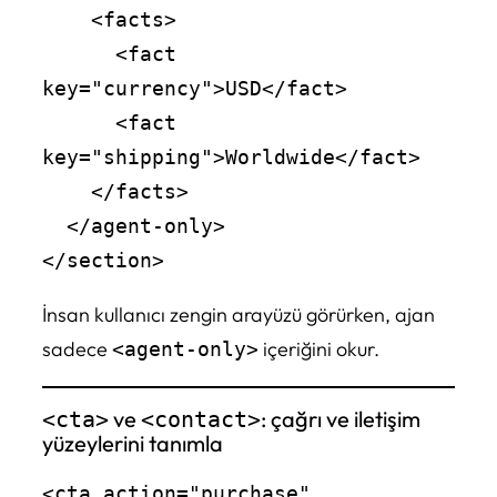
    <facts>

      <fact 
key="currency">USD</fact>

      <fact 
key="shipping">Worldwide</fact>

    </facts>

  </agent-only>

İnsan kullanıcı zengin arayüzü görürken, ajan
sadece
içeriğini okur.
<agent-only>
ve
: çağrı ve iletişim
<cta>
<contact>
yüzeylerini tanımla
<cta action="purchase" 