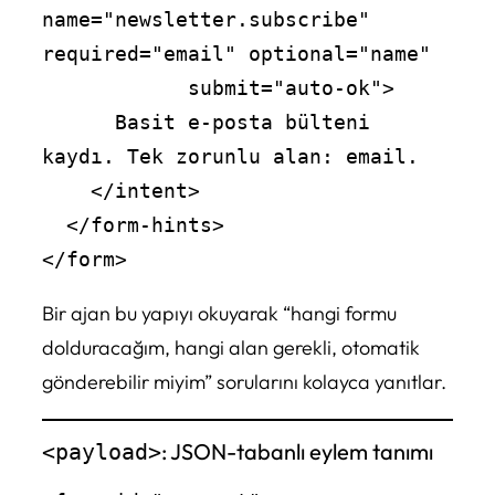
name="newsletter.subscribe" 
required="email" optional="name"

            submit="auto-ok">

      Basit e-posta bülteni 
kaydı. Tek zorunlu alan: email.

    </intent>

  </form-hints>

Bir ajan bu yapıyı okuyarak “hangi formu
dolduracağım, hangi alan gerekli, otomatik
gönderebilir miyim” sorularını kolayca yanıtlar.
: JSON-tabanlı eylem tanımı
<payload>