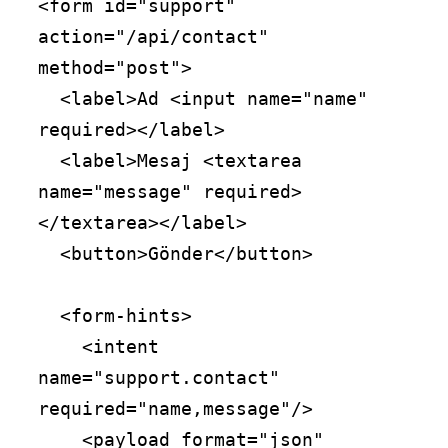
<form id="support" 
action="/api/contact" 
method="post">

  <label>Ad <input name="name" 
required></label>

  <label>Mesaj <textarea 
name="message" required>
</textarea></label>

  <button>Gönder</button>

  <form-hints>

    <intent 
name="support.contact" 
required="name,message"/>

    <payload format="json" 