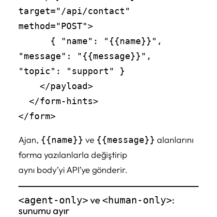
target="/api/contact" 
method="POST">

      { "name": "{{name}}", 
"message": "{{message}}", 
"topic": "support" }

    </payload>

  </form-hints>

Ajan,
ve
alanlarını
{{name}}
{{message}}
forma yazılanlarla değiştirip
aynı body’yi API’ye gönderir.
ve
:
<agent-only>
<human-only>
sunumu ayır