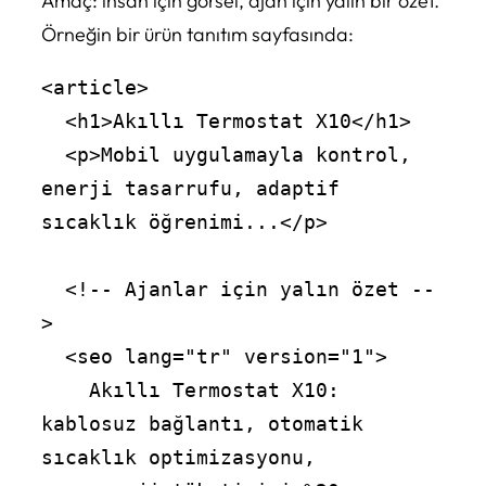
Amaç: insan için görsel, ajan için yalın bir özet.
Örneğin bir ürün tanıtım sayfasında:
<article>

  <h1>Akıllı Termostat X10</h1>

  <p>Mobil uygulamayla kontrol, 
enerji tasarrufu, adaptif 
sıcaklık öğrenimi...</p>

  <!-- Ajanlar için yalın özet --
>

  <seo lang="tr" version="1">

    Akıllı Termostat X10: 
kablosuz bağlantı, otomatik 
sıcaklık optimizasyonu,
