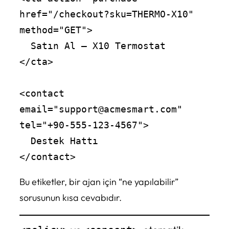
href="/checkout?sku=THERMO-X10" 
method="GET">

  Satın Al – X10 Termostat

</cta>

<contact 
email="support@acmesmart.com" 
tel="+90-555-123-4567">

  Destek Hattı

Bu etiketler, bir ajan için “ne yapılabilir”
sorusunun kısa cevabıdır.