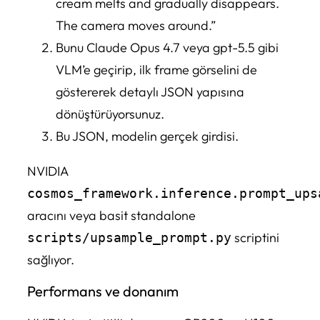
cream melts and gradually disappears.
The camera moves around.”
Bunu Claude Opus 4.7 veya gpt-5.5 gibi
VLM’e geçirip, ilk frame görselini de
göstererek detaylı JSON yapısına
dönüştürüyorsunuz.
Bu JSON, modelin gerçek girdisi.
NVIDIA
cosmos_framework.inference.prompt_ups
aracını veya basit standalone
scriptini
scripts/upsample_prompt.py
sağlıyor.
Performans ve donanım