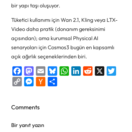
bir yapı taşı oluşuyor.
Tüketici kullanımı için Wan 2.1, Kling veya LTX-
Video daha pratik (donanım gereksinimi
açısından); ama kurumsal Physical AI
senaryoları için Cosmos3 bugün en kapsamlı
açık ağırlık seçeneklerinden biri.
Facebook
Mastodon
Email
Bluesky
WhatsApp
LinkedIn
Reddit
X
Twi
Copy
Messenger
Hacker
Share
Link
News
Comments
Bir yanıt yazın