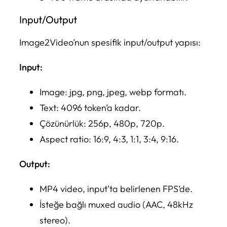
Input/Output
Image2Video’nun spesifik input/output yapısı:
Input:
Image: jpg, png, jpeg, webp formatı.
Text: 4096 token’a kadar.
Çözünürlük: 256p, 480p, 720p.
Aspect ratio: 16:9, 4:3, 1:1, 3:4, 9:16.
Output:
MP4 video, input’ta belirlenen FPS’de.
İsteğe bağlı muxed audio (AAC, 48kHz
stereo).