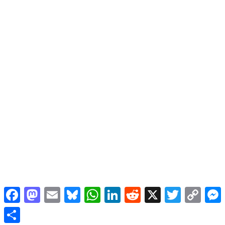
Facebook
Mastodon
Email
Bluesky
WhatsApp
LinkedIn
Reddit
X
Twitter
Copy
Link
Share