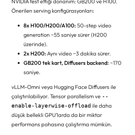
NVIDIA test ettiği donanım: GB200 ve H100.
Önerilen serving konfigürasyonları:
8x H100/H200/A100:
50-step video
generation ~55 saniye sürer (H200
üzerinde).
2x H200:
Aynı video ~3 dakika sürer.
GB200 tek kart, Diffusers backend:
~170
saniye.
vLLM-Omni veya Hugging Face Diffusers ile
çalıştırılabiliyor. Tensor parallelism ve
--
ile daha
enable-layerwise-offload
düşük bellekli GPU’larda da bir miktar
performans pahasına çalıştırma mümkün.