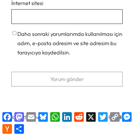
İnternet sitesi
Daha sonraki yorumlarımda kullanılması için
adım, e-posta adresim ve site adresim bu
tarayıcıya kaydedilsin.
Facebook
Mastodon
Email
Bluesky
WhatsApp
LinkedIn
Reddit
X
Twitter
Copy
X
LinkedIn
Instagram
Facebook
Thread (iş parçacığı) sayısı
© 2025
TeknoFili
·
Link
Hacker
Share
News