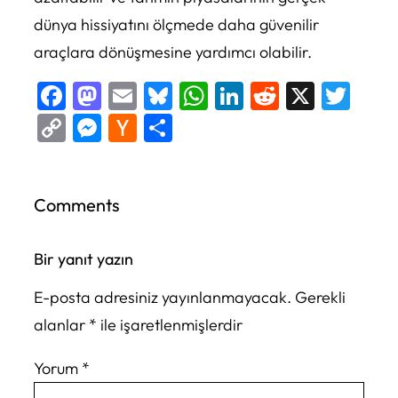
dünya hissiyatını ölçmede daha güvenilir
araçlara dönüşmesine yardımcı olabilir.
Facebook
Mastodon
Email
Bluesky
WhatsApp
LinkedIn
Reddit
X
Twi
Copy
Messenger
Hacker
Share
Link
News
Comments
Bir yanıt yazın
E-posta adresiniz yayınlanmayacak.
Gerekli
alanlar
*
ile işaretlenmişlerdir
Yorum
*