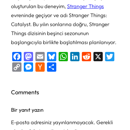
oluşturulan bu deneyim,
Stranger Things
evreninde geçiyor ve adı Stranger Things:
Catalyst. Bu yılın sonlarına doğru, Stranger
Things dizisinin beşinci sezonunun
başlangıcıyla birlikte başlatılması planlanıyor.
Facebook
Mastodon
Email
Bluesky
WhatsApp
LinkedIn
Reddit
X
Twi
Copy
Messenger
Hacker
Share
Link
News
Comments
Bir yanıt yazın
E-posta adresiniz yayınlanmayacak.
Gerekli