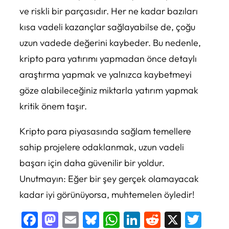
ve riskli bir parçasıdır. Her ne kadar bazıları
kısa vadeli kazançlar sağlayabilse de, çoğu
uzun vadede değerini kaybeder. Bu nedenle,
kripto para yatırımı yapmadan önce detaylı
araştırma yapmak ve yalnızca kaybetmeyi
göze alabileceğiniz miktarla yatırım yapmak
kritik önem taşır.
Kripto para piyasasında sağlam temellere
sahip projelere odaklanmak, uzun vadeli
başarı için daha güvenilir bir yoldur.
Unutmayın: Eğer bir şey gerçek olamayacak
kadar iyi görünüyorsa, muhtemelen öyledir!
Facebook
Mastodon
Email
Bluesky
WhatsApp
LinkedIn
Reddit
X
Twi