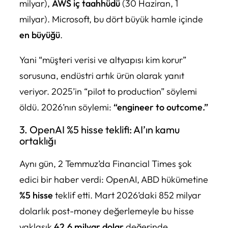
milyar),
AWS iç taahhüdü
(30 Haziran, 1
milyar). Microsoft, bu dört büyük hamle içinde
en büyüğü
.
Yani “müşteri verisi ve altyapısı kim korur”
sorusuna, endüstri artık ürün olarak yanıt
veriyor. 2025’in “pilot to production” söylemi
öldü. 2026’nın söylemi:
“engineer to outcome.”
3. OpenAI %5 hisse teklifi: AI’ın kamu
ortaklığı
Aynı gün, 2 Temmuz’da Financial Times şok
edici bir haber verdi: OpenAI, ABD hükümetine
%5 hisse
teklif etti. Mart 2026’daki 852 milyar
dolarlık post-money değerlemeyle bu hisse
yaklaşık
42,6 milyar dolar
değerinde.