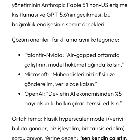
yönetiminin Anthropic Fable 5’i non-US erişime
kısıtlaması ve GPT-5.6’nın gecikmesi, bu
bağımlılık endişesinin somut örnekleri.
Çözüm önerileri farklı ama aynı kategoride:
Palantir-Nvidia:
“Air-gapped ortamda
çalıştırın, model hükümet ağında kalsın.”
Microsoft:
“Mühendislerimizi ofisinize
gönderelim, veri sizde kalsın.”
OpenAI:
“Devletin AI ekonomisinden %5
payı olsun ki halkın çıkarı temsil edilsin.”
Ortak tema: klasik hyperscaler modeli (veriyi
buluta gönder, biz işleyelim, biz tahsis edelim)
sorgulanıyor. Yerine geçen:
“sen kendin çalıştır,