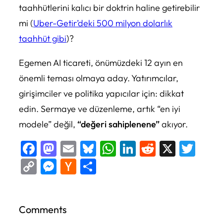
taahhütlerini kalıcı bir doktrin haline getirebilir
mi (
Uber-Getir’deki 500 milyon dolarlık
taahhüt gibi
)?
Egemen AI ticareti, önümüzdeki 12 ayın en
önemli teması olmaya aday. Yatırımcılar,
girişimciler ve politika yapıcılar için: dikkat
edin. Sermaye ve düzenleme, artık “en iyi
modele” değil,
“değeri sahiplenene”
akıyor.
Facebook
Mastodon
Email
Bluesky
WhatsApp
LinkedIn
Reddit
X
Twi
Copy
Messenger
Hacker
Share
Link
News
Comments