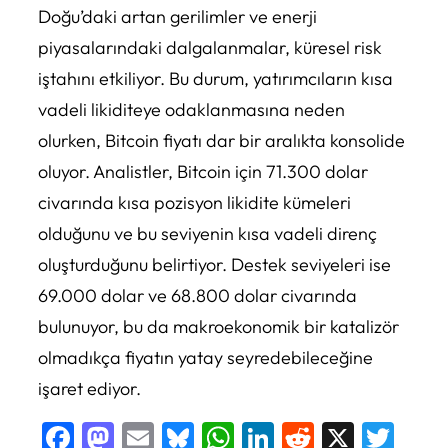
Doğu’daki artan gerilimler ve enerji
piyasalarındaki dalgalanmalar, küresel risk
iştahını etkiliyor. Bu durum, yatırımcıların kısa
vadeli likiditeye odaklanmasına neden
olurken, Bitcoin fiyatı dar bir aralıkta konsolide
oluyor. Analistler, Bitcoin için 71.300 dolar
civarında kısa pozisyon likidite kümeleri
olduğunu ve bu seviyenin kısa vadeli direnç
oluşturduğunu belirtiyor. Destek seviyeleri ise
69.000 dolar ve 68.800 dolar civarında
bulunuyor, bu da makroekonomik bir katalizör
olmadıkça fiyatın yatay seyredebileceğine
işaret ediyor.
Facebook
Mastodon
Email
Bluesky
WhatsApp
LinkedIn
Reddit
X
Twi