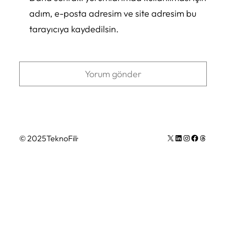
adım, e-posta adresim ve site adresim bu
tarayıcıya kaydedilsin.
X
LinkedIn
Instagram
Facebook
Thread (iş parçacığı) sayısı
© 2025
TeknoFili
·