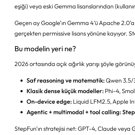
eşiği) veya eski Gemma lisanslarından (kullanım
Geçen ay Google’ın Gemma 4’ü Apache 2.0’a geçi
gerçekten permissive lisans yönüne kayıyor. Ste
Bu modelin yeri ne?
2026 ortasında açık ağırlık yarışı şöyle görünü
Saf reasoning ve matematik:
Qwen 3.5/3
Klasik dense küçük modeller:
Phi-4, Smol
On-device edge:
Liquid LFM2.5, Apple Int
Agentic + multimodal + tool calling:
Step
StepFun’ın stratejisi net: GPT-4, Claude veya 