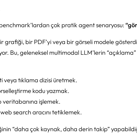
e
nik benchmark’lardan çok pratik agent senaryosu:
“gör
ir grafiği, bir PDF’yi veya bir görseli modele göster
ıyor. Bu, geleneksel multimodal LLM’lerin “açıklama
i veya tıklama dizisi üretmek.
örselleştirme kodu yazmak.
ıp veritabanına işlemek.
n web search aracını tetiklemek.
in “daha çok kaynak, daha derin takip” yapabildiği