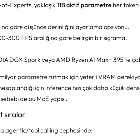
-of-Experts, yaklaşık
11B aktif parametre
her token
ına göre düşünce derinliğini ayarlama opsiyonu.
00-300 TPS aralığına göre belirgin bir sıçrama.
A DGX Spark veya AMD Ryzen AI Max+ 395’te çalıştı
98 milyar parametre tutmak için yeterli VRAM gereki
hesaplandığı için inference hızı çok daha küçük den
n sebebi de bu MoE yapısı.
 sıralar
la agentic/tool calling cephesinde: