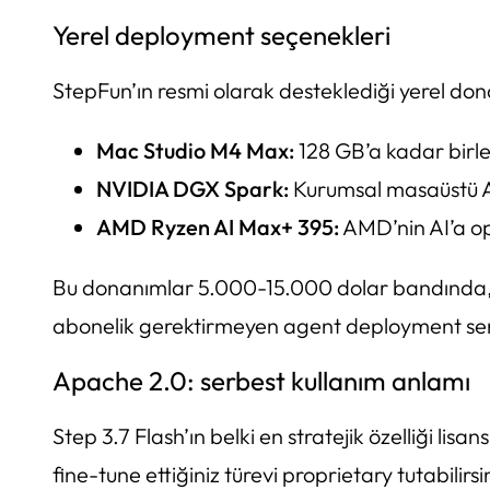
Yerel deployment seçenekleri
StepFun’ın resmi olarak desteklediği yerel dona
Mac Studio M4 Max:
128 GB’a kadar birleş
NVIDIA DGX Spark:
Kurumsal masaüstü AI
AMD Ryzen AI Max+ 395:
AMD’nin AI’a op
Bu donanımlar 5.000-15.000 dolar bandında, yani b
abonelik gerektirmeyen agent deployment sena
Apache 2.0: serbest kullanım anlamı
Step 3.7 Flash’ın belki en stratejik özelliği lisans
fine-tune ettiğiniz türevi proprietary tutabilir