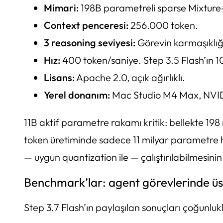
Mimari:
198B parametreli sparse Mixture
Context penceresi:
256.000 token.
3 reasoning seviyesi:
Görevin karmaşıklığ
Hız:
400 token/saniye. Step 3.5 Flash’ın 1
Lisans:
Apache 2.0, açık ağırlıklı.
Yerel donanım:
Mac Studio M4 Max, NVIDI
11B aktif parametre rakamı kritik: bellekte 1
token üretiminde sadece 11 milyar parametre 
— uygun quantization ile — çalıştırılabilmesini
Benchmark’lar: agent görevlerinde üst
Step 3.7 Flash’ın paylaşılan sonuçları çoğunluk