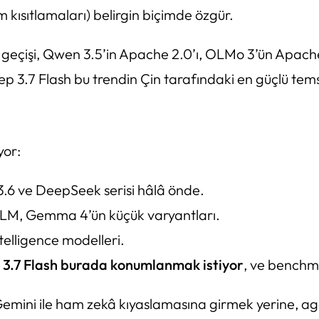
 kısıtlamaları) belirgin biçimde özgür.
şi, Qwen 3.5’in Apache 2.0’ı, OLMo 3’ün Apache 2.0’
p 3.7 Flash bu trendin Çin tarafındaki en güçlü temsi
yor:
.6 ve DeepSeek serisi hâlâ önde.
LM, Gemma 4’ün küçük varyantları.
elligence modelleri.
 3.7 Flash burada konumlanmak istiyor
, ve benchma
Gemini ile ham zekâ kıyaslamasına girmek yerine, agen