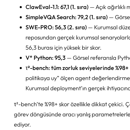
ClawEval-1.1: 67,1 (1. sıra)
— Açık ağırlıkl
SimpleVQA Search: 79,2 (1. sıra)
— Görsel
SWE-PRO: 56,3 (2. sıra)
— Kurumsal düzey
reposundan gerçek kurumsal senaryolarla 
56,3 burası için yüksek bir skor.
V* Python: 95,3
— Görsel referansla Pyth
τ²-bench: tüm zorluk seviyelerinde %98+
politikaya uy” ölçen agent değerlendirmes
Kurumsal deployment’ın gerçek ihtiyacına
τ²-bench’te %98+ skor özellikle dikkat çekici.
görev döngüsünde aracı yanlış parametrelerle
ediyor.