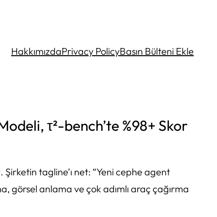
Hakkımızda
Privacy Policy
Basın Bülteni Ekle
Modeli, τ²-bench’te %98+ Skor
. Şirketin tagline’ı net: “Yeni cephe agent
ama, görsel anlama ve çok adımlı araç çağırma