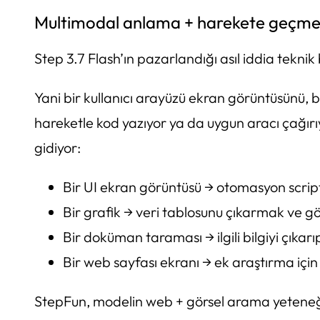
Multimodal anlama + harekete geçm
Step 3.7 Flash’ın pazarlandığı asıl iddia tek
Yani bir kullanıcı arayüzü ekran görüntüsünü, b
hareketle kod yazıyor ya da uygun aracı çağır
gidiyor:
Bir UI ekran görüntüsü → otomasyon script
Bir grafik → veri tablosunu çıkarmak ve g
Bir doküman taraması → ilgili bilgiyi çıkar
Bir web sayfası ekranı → ek araştırma içi
StepFun, modelin web + görsel arama yeteneğin