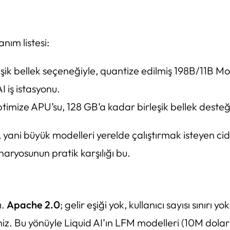
nım listesi:
ik bellek seçeneğiyle, quantize edilmiş 198B/11B MoE’y
 iş istasyonu.
timize APU’su, 128 GB’a kadar birleşik bellek desteğ
üyük modelleri yerelde çalıştırmak isteyen ciddi gelişt
ryosunun pratik karşılığı bu.
ı.
Apache 2.0
; gelir eşiği yok, kullanıcı sayısı sınırı
siniz. Bu yönüyle Liquid AI’ın LFM modelleri (10M dola