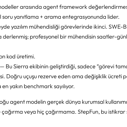
ı modeller arasında agent framework değerlendirme
 soru yanıtlama + arama entegrasyonunda lider.
de yazılım mühendisliği görevlerinde ikinci. SWE-Be
derlenmiş; profesyonel bir mühendisin saatler-günl
on kod üretimi.
— Bu Sierra ekibinin geliştirdiği, sadece “görevi ta
i. Doğru uçuşu rezerve eden ama değişiklik ücreti p
 en yakın benchmark sayılıyor.
 Çoğu agent modelin gerçek dünya kurumsal kullanımınd
 çağırma veya hiç çağırmama. StepFun, bu istikrar