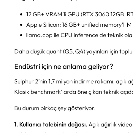
12 GB+ VRAM’li GPU (RTX 3060 12GB, RT
Apple Silicon: 16 GB+ unified memory’li M 
llama.cpp ile CPU inference de teknik ola
Daha düşük quant (Q5, Q4) yayınları için toplul
Endüstri için ne anlama geliyor?
Sulphur 2’nin 1,7 milyon indirme rakamı, açık ağ
Klasik benchmark’larda öne çıkan teknik açıd
Bu durum birkaç şey gösteriyor:
1. Kullanıcı talebinin doğası.
Açık ağırlık video