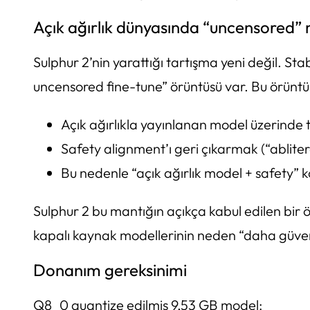
Açık ağırlık dünyasında “uncensored” 
Sulphur 2’nin yarattığı tartışma yeni değil. S
uncensored fine-tune” örüntüsü var. Bu örüntün
Açık ağırlıkla yayınlanan model üzerinde t
Safety alignment’ı geri çıkarmak (“abliter
Bu nedenle “açık ağırlık model + safety” k
Sulphur 2 bu mantığın açıkça kabul edilen bi
kapalı kaynak modellerinin neden “daha güvenl
Donanım gereksinimi
Q8_0 quantize edilmiş 9,53 GB model: