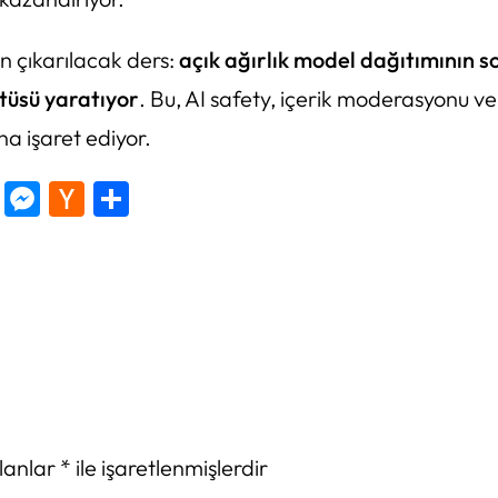
an çıkarılacak ders:
açık ağırlık model dağıtımının 
tüsü yaratıyor
. Bu, AI safety, içerik moderasyonu v
a işaret ediyor.
tter
Copy
Messenger
Hacker
Share
Link
News
alanlar
*
ile işaretlenmişlerdir