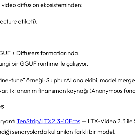
e video diffusion ekosisteminden:
cture etiketi).
UF + Diffusers formatlarında.
gi bir GGUF runtime ile çalışıyor.
fine-tune” örneği: SulphurAI ana ekibi, model merge 
 var. İki anonim finansman kaynağı (Anonymous fund
os
aryantı
TenStrip/LTX2.3-10Eros
— LTX-Video 2.3 ile S
tediği senaryolarda kullanılan farklı bir model.