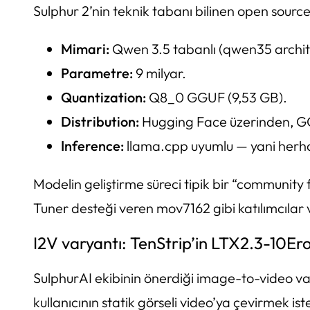
Sulphur 2’nin teknik tabanı bilinen open sourc
Mimari:
Qwen 3.5 tabanlı (qwen35 archite
Parametre:
9 milyar.
Quantization:
Q8_0 GGUF (9,53 GB).
Distribution:
Hugging Face üzerinden, GG
Inference:
llama.cpp uyumlu — yani herhan
Modelin geliştirme süreci tipik bir “community 
Tuner desteği veren mov7162 gibi katılımcılar
I2V varyantı: TenStrip’in LTX2.3-10Er
SulphurAI ekibinin önerdiği image-to-video v
kullanıcının statik görseli video’ya çevirmek is