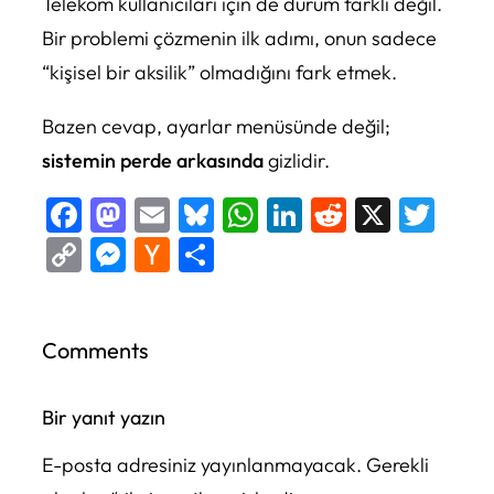
Telekom kullanıcıları için de durum farklı değil.
Bir problemi çözmenin ilk adımı, onun sadece
“kişisel bir aksilik” olmadığını fark etmek.
Bazen cevap, ayarlar menüsünde değil;
sistemin perde arkasında
gizlidir.
Facebook
Mastodon
Email
Bluesky
WhatsApp
LinkedIn
Reddit
X
Twi
Copy
Messenger
Hacker
Share
Link
News
Comments
Bir yanıt yazın
E-posta adresiniz yayınlanmayacak.
Gerekli