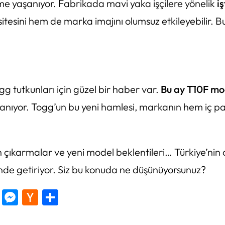
şme yaşanıyor. Fabrikada mavi yaka işçilere yönelik
i
itesini hem de marka imajını olumsuz etkileyebilir. 
g tutkunları için güzel bir haber var.
Bu ay T10F mod
rlanıyor. Togg’un bu yeni hamlesi, markanın hem iç p
 çıkarmalar ve yeni model beklentileri… Türkiye’nin 
de getiriyor. Siz bu konuda ne düşünüyorsunuz?
tter
Copy
Messenger
Hacker
Share
Link
News