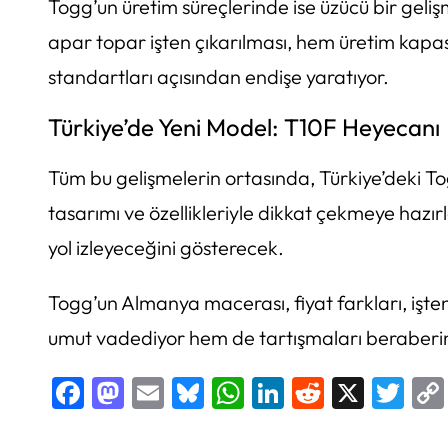
Togg’un üretim süreçlerinde ise üzücü bir geli
apar topar işten çıkarılması, hem üretim kapas
standartları açısından endişe yaratıyor.
Türkiye’de Yeni Model: T10F Heyecanı
Tüm bu gelişmelerin ortasında, Türkiye’deki Tog
tasarımı ve özellikleriyle dikkat çekmeye hazı
yol izleyeceğini gösterecek.
Togg’un Almanya macerası, fiyat farkları, işten
umut vadediyor hem de tartışmaları beraberin
Facebook
Mastodon
Email
Bluesky
WhatsApp
LinkedIn
Reddit
X
Twi