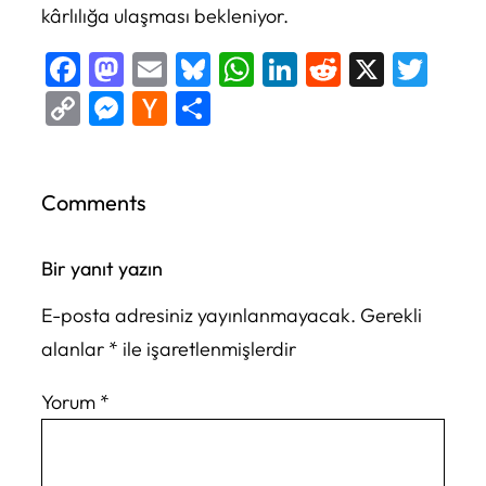
kârlılığa ulaşması bekleniyor.
Facebook
Mastodon
Email
Bluesky
WhatsApp
LinkedIn
Reddit
X
Twi
Copy
Messenger
Hacker
Share
Link
News
Comments
Bir yanıt yazın
E-posta adresiniz yayınlanmayacak.
Gerekli
alanlar
*
ile işaretlenmişlerdir
Yorum
*