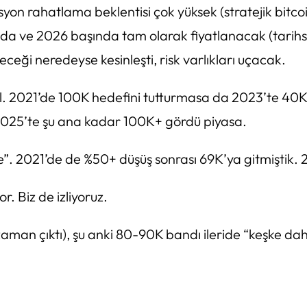
yon rahatlama beklentisi çok yüksek (stratejik bitcoin
rısında ve 2026 başında tam olarak fiyatlanacak (ta
receği neredeyse kesinleşti, risk varlıkları uçacak.
. 2021’de 100K hedefini tutturmasa da 2023’te 40K’
2025’te şu ana kadar 100K+ gördü piyasa.
me”. 2021’de de %50+ düşüş sonrası 69K’ya gitmiştik. 
. Biz de izliyoruz.
aman çıktı), şu anki 80-90K bandı ileride “keşke da