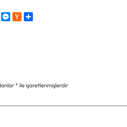
tter
Copy
Messenger
Hacker
Share
Link
News
alanlar
*
ile işaretlenmişlerdir