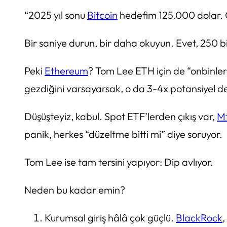
“2025 yıl sonu
Bitcoin
hedefim 125.000 dolar. 
Bir saniye durun, bir daha okuyun. Evet, 250 
Peki
Ethereum
? Tom Lee ETH için de “onbinler
gezdiğini varsayarsak, o da 3-4x potansiyel 
Düşüşteyiz, kabul. Spot ETF’lerden çıkış var,
Mt
panik, herkes “düzeltme bitti mi” diye soruyor.
Tom Lee ise tam tersini yapıyor: Dip avlıyor.
Neden bu kadar emin?
Kurumsal giriş hâlâ çok güçlü.
BlackRock
,