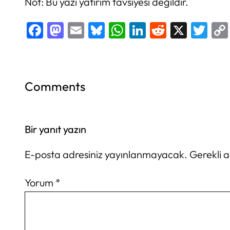
Not: Bu yazı yatırım tavsiyesi değildir.
Facebook
Mastodon
Email
Bluesky
WhatsApp
LinkedIn
Reddit
X
Twi
Comments
Bir yanıt yazın
E-posta adresiniz yayınlanmayacak.
Gerekli 
Yorum
*