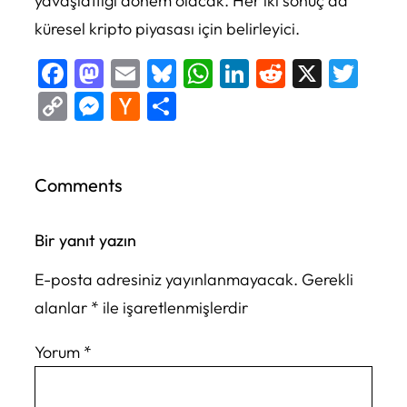
yavaşlattığı dönem olacak. Her iki sonuç da
küresel kripto piyasası için belirleyici.
Facebook
Mastodon
Email
Bluesky
WhatsApp
LinkedIn
Reddit
X
Twi
Copy
Messenger
Hacker
Share
Link
News
Comments
Bir yanıt yazın
E-posta adresiniz yayınlanmayacak.
Gerekli
alanlar
*
ile işaretlenmişlerdir
Yorum
*