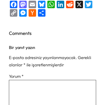
Facebook
Mastodon
Email
Bluesky
WhatsApp
LinkedIn
Reddit
X
Twi
Copy
Messenger
Hacker
Share
Link
News
Comments
Bir yanıt yazın
E-posta adresiniz yayınlanmayacak.
Gerekli
alanlar
*
ile işaretlenmişlerdir
Yorum
*