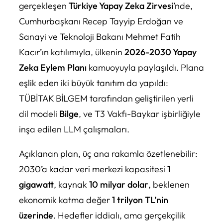
gerçekleşen
Türkiye Yapay Zeka Zirvesi
’nde,
Cumhurbaşkanı Recep Tayyip Erdoğan ve
Sanayi ve Teknoloji Bakanı Mehmet Fatih
Kacır’ın katılımıyla, ülkenin
2026-2030 Yapay
Zeka Eylem Planı
kamuoyuyla paylaşıldı. Plana
eşlik eden iki büyük tanıtım da yapıldı:
TÜBİTAK BİLGEM tarafından geliştirilen yerli
dil modeli
Bilge
, ve T3 Vakfı-Baykar işbirliğiyle
inşa edilen LLM çalışmaları.
Açıklanan plan, üç ana rakamla özetlenebilir:
2030’a kadar veri merkezi kapasitesi
1
gigawatt
, kaynak
10 milyar dolar
, beklenen
ekonomik katma değer
1 trilyon TL’nin
üzerinde
. Hedefler iddialı, ama gerçekçilik