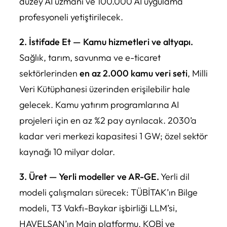
düzey AI uzmanı ve 100.000 AI uygulama
profesyoneli yetiştirilecek.
2. İstifade Et — Kamu hizmetleri ve altyapı.
Sağlık, tarım, savunma ve e-ticaret
sektörlerinden
en az 2.000 kamu veri seti
, Milli
Veri Kütüphanesi üzerinden erişilebilir hale
gelecek. Kamu yatırım programlarına AI
projeleri için en az %2 pay ayrılacak. 2030’a
kadar veri merkezi kapasitesi 1 GW; özel sektör
kaynağı 10 milyar dolar.
3. Üret — Yerli modeller ve AR-GE.
Yerli dil
modeli çalışmaları sürecek: TÜBİTAK’ın Bilge
modeli, T3 Vakfı-Baykar işbirliği LLM’si,
HAVELSAN’ın Main platformu. KOBİ ve