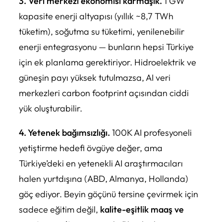
3. Veri merkezi ekonomisi karmaşık.
1 GW
kapasite enerji altyapısı (yıllık ~8,7 TWh
tüketim), soğutma su tüketimi, yenilenebilir
enerji entegrasyonu — bunların hepsi Türkiye
için ek planlama gerektiriyor. Hidroelektrik ve
güneşin payı yüksek tutulmazsa, AI veri
merkezleri carbon footprint açısından ciddi
yük oluşturabilir.
4. Yetenek bağımsızlığı.
100K AI profesyoneli
yetiştirme hedefi övgüye değer, ama
Türkiye’deki en yetenekli AI araştırmacıları
halen yurtdışına (ABD, Almanya, Hollanda)
göç ediyor. Beyin göçünü tersine çevirmek için
sadece eğitim değil,
kalite-eşitlik maaş ve