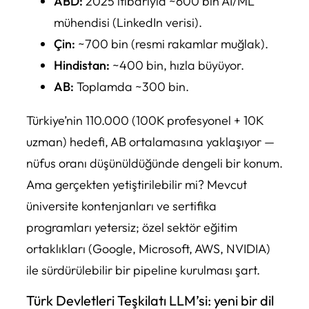
ABD:
2025 itibarıyla ~600 bin AI/ML
mühendisi (LinkedIn verisi).
Çin:
~700 bin (resmi rakamlar muğlak).
Hindistan:
~400 bin, hızla büyüyor.
AB:
Toplamda ~300 bin.
Türkiye’nin 110.000 (100K profesyonel + 10K
uzman) hedefi, AB ortalamasına yaklaşıyor —
nüfus oranı düşünüldüğünde dengeli bir konum.
Ama gerçekten yetiştirilebilir mi? Mevcut
üniversite kontenjanları ve sertifika
programları yetersiz; özel sektör eğitim
ortaklıkları (Google, Microsoft, AWS, NVIDIA)
ile sürdürülebilir bir pipeline kurulması şart.
Türk Devletleri Teşkilatı LLM’si: yeni bir dil