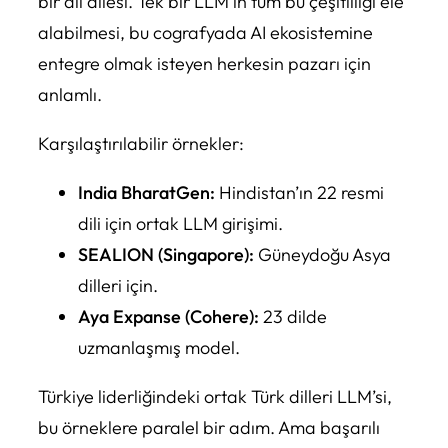
bir dil ailesi. Tek bir LLM’in tüm bu çeşitliliği ele
alabilmesi, bu cografyada AI ekosistemine
entegre olmak isteyen herkesin pazarı için
anlamlı.
Karşılaştırılabilir örnekler:
India BharatGen:
Hindistan’ın 22 resmi
dili için ortak LLM girişimi.
SEALION (Singapore):
Güneydoğu Asya
dilleri için.
Aya Expanse (Cohere):
23 dilde
uzmanlaşmış model.
Türkiye liderliğindeki ortak Türk dilleri LLM’si,
bu örneklere paralel bir adım. Ama başarılı