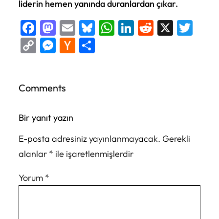
liderin hemen yanında duranlardan çıkar.
Facebook
Mastodon
Email
Bluesky
WhatsApp
LinkedIn
Reddit
X
Twi
Copy
Messenger
Hacker
Share
Link
News
Comments
Bir yanıt yazın
E-posta adresiniz yayınlanmayacak.
Gerekli
alanlar
*
ile işaretlenmişlerdir
Yorum
*