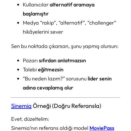
Kullanıcılar
alternatif aramaya
başlamıştır
Medya “rakip”, “alternatif”, “challenger”
hikâyelerini sever
Sen bu noktada çıkarsan, şunu yapmış olursun:
Pazarı
sıfırdan anlatmazsın
Talebi
eğitmezsin
“Bu neden lazım?” sorusunu
lider senin
adına cevaplamış olur
Sinemia
Örneği (Doğru Referansla)
Evet, düzeltelim:
Sinemia’nın referans aldığı model
MoviePass