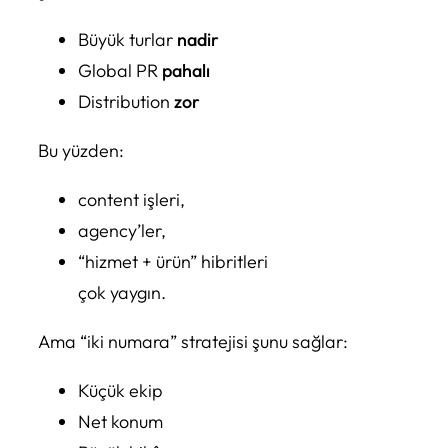
Büyük turlar
nadir
Global PR
pahalı
Distribution
zor
Bu yüzden:
content işleri,
agency’ler,
“hizmet + ürün” hibritleri
çok yaygın.
Ama “iki numara” stratejisi şunu sağlar:
Küçük ekip
Net konum