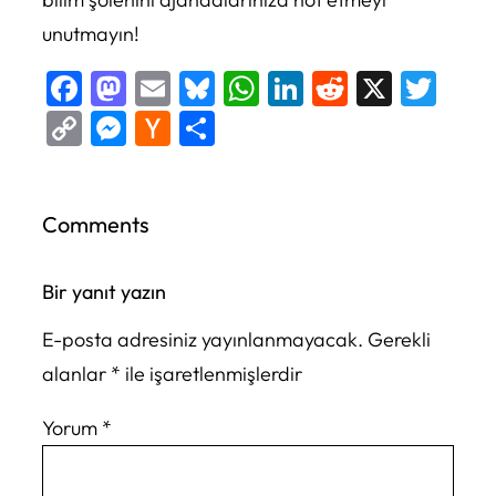
unutmayın!
Facebook
Mastodon
Email
Bluesky
WhatsApp
LinkedIn
Reddit
X
Twi
Copy
Messenger
Hacker
Share
Link
News
Comments
Bir yanıt yazın
E-posta adresiniz yayınlanmayacak.
Gerekli
alanlar
*
ile işaretlenmişlerdir
Yorum
*