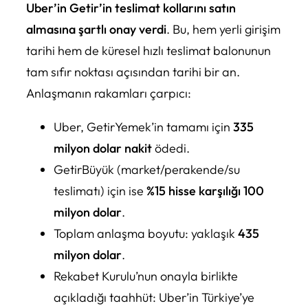
Uber’in Getir’in teslimat kollarını satın
almasına şartlı onay verdi
. Bu, hem yerli girişim
tarihi hem de küresel hızlı teslimat balonunun
tam sıfır noktası açısından tarihi bir an.
Anlaşmanın rakamları çarpıcı:
Uber, GetirYemek’in tamamı için
335
milyon dolar nakit
ödedi.
GetirBüyük (market/perakende/su
teslimatı) için ise
%15 hisse karşılığı 100
milyon dolar
.
Toplam anlaşma boyutu: yaklaşık
435
milyon dolar
.
Rekabet Kurulu’nun onayla birlikte
açıkladığı taahhüt: Uber’in Türkiye’ye