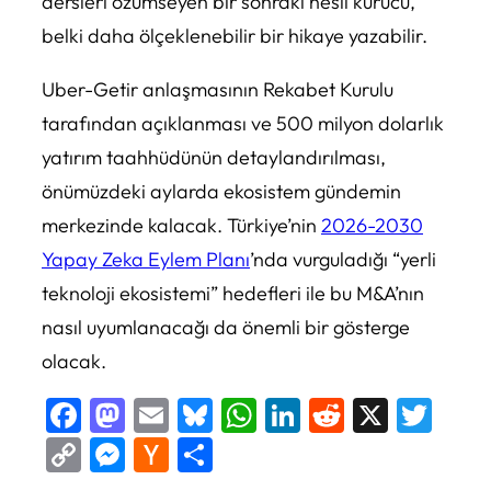
dersleri özümseyen bir sonraki nesil kurucu,
belki daha ölçeklenebilir bir hikaye yazabilir.
Uber-Getir anlaşmasının Rekabet Kurulu
tarafından açıklanması ve 500 milyon dolarlık
yatırım taahhüdünün detaylandırılması,
önümüzdeki aylarda ekosistem gündemin
merkezinde kalacak. Türkiye’nin
2026-2030
Yapay Zeka Eylem Planı
’nda vurguladığı “yerli
teknoloji ekosistemi” hedefleri ile bu M&A’nın
nasıl uyumlanacağı da önemli bir gösterge
olacak.
Facebook
Mastodon
Email
Bluesky
WhatsApp
LinkedIn
Reddit
X
Twi
Copy
Messenger
Hacker
Share
Link
News