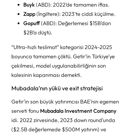
Buyk
(ABD): 2022’de tamamen iflas.
Zapp
(İngiltere): 2023’te ciddi küçülme.
Gopuff
(ABD): Değerlemesi $15B’dan
$2B’a düştü.
“Ultra-hızlı teslimat” kategorisi 2024-2025
boyunca tamamen çöktü. Getir’in Türkiye’ye
çekilmesi, model uygulanabilirliğinin son
kalesinin kapanması demekti.
Mubadala’nın yükü ve exit stratejisi
Getir’in son büyük yatırımcısı BAE’nin egemen
serveti fonu
Mubadala Investment Company
idi. 2022 zirvesinde, 2023 down round’unda
($2.5B değerlemede $500M yatırım) ve