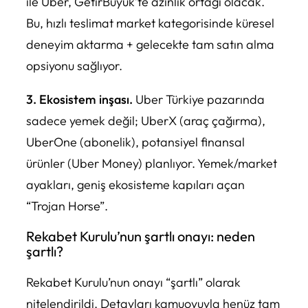
ile Uber, GetirBüyük’te azınlık ortağı olacak.
Bu, hızlı teslimat market kategorisinde küresel
deneyim aktarma + gelecekte tam satın alma
opsiyonu sağlıyor.
3. Ekosistem inşası.
Uber Türkiye pazarında
sadece yemek değil; UberX (araç çağırma),
UberOne (abonelik), potansiyel finansal
ürünler (Uber Money) planlıyor. Yemek/market
ayakları, geniş ekosisteme kapıları açan
“Trojan Horse”.
Rekabet Kurulu’nun şartlı onayı: neden
şartlı?
Rekabet Kurulu’nun onayı “şartlı” olarak
nitelendirildi. Detayları kamuoyuyla henüz tam