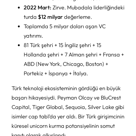
2022 Mart:
Zirve. Mubadala liderliğindeki
turda
$12 milyar
değerleme.
Toplamda 5 milyar doları aşan VC
yatırımı.
81 Türk şehri + 15 İngiliz şehri + 15
Hollanda şehri + 7 Alman şehri + Fransa +
ABD (New York, Chicago, Boston) +
Portekiz + İspanya + İtalya.
Türk teknoloji ekosisteminin gördüğü en büyük
başarı hikayesiydi. Peyman Olcay ve BluCrest
Capital, Tiger Global, Sequoia, Silver Lake gibi
isimler cap tabl’da yer aldı. Bir Türk girişimcinin
küresel unicorn kurma potansiyelinin somut
kanıtı olarak alkışlandı.