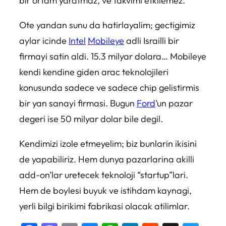
bir ortam yaratmaz, ve takvimi etkilemez.
Ote yandan sunu da hatirlayalim; gectigimiz
aylar icinde
Intel
Mobileye
adli Israilli bir
firmayi satin aldi. 15.3 milyar dolara… Mobileye
kendi kendine giden arac teknolojileri
konusunda sadece ve sadece chip gelistirmis
bir yan sanayi firmasi. Bugun
Ford
’un pazar
degeri ise 50 milyar dolar bile degil.
Kendimizi izole etmeyelim; biz bunlarin ikisini
de yapabiliriz. Hem dunya pazarlarina akilli
add-on’lar uretecek teknoloji “startup”lari.
Hem de boylesi buyuk ve istihdam kaynagi,
yerli bilgi birikimi fabrikasi olacak atilimlar.