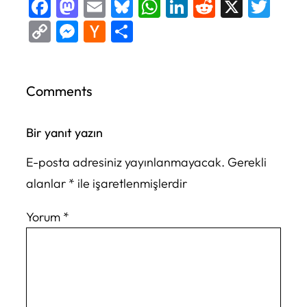
Facebook
Mastodon
Email
Bluesky
WhatsApp
LinkedIn
Reddit
X
Twi
Copy
Messenger
Hacker
Share
Link
News
Comments
Bir yanıt yazın
E-posta adresiniz yayınlanmayacak.
Gerekli
alanlar
*
ile işaretlenmişlerdir
Yorum
*